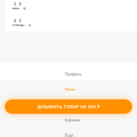
25
жиры, гр.
52
углеводы, гр.
Профиль
Меню
Заказы
ДОБАВИТЬ ТОВАР НА
260 ₽
Корзина
Ещё